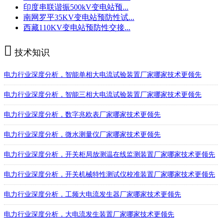
印度串联谐振500kV变电站预...
南网罗平35KV变电站预防性试...
西藏110KV变电站预防性交接...

技术知识
电力行业深度分析，智能单相大电流试验装置厂家哪家技术更领先
电力行业深度分析，智能三相大电流试验装置厂家哪家技术更领先
电力行业深度分析，数字兆欧表厂家哪家技术更领先
电力行业深度分析，微水测量仪厂家哪家技术更领先
电力行业深度分析，开关柜局放测温在线监测装置厂家哪家技术更领先
电力行业深度分析，开关机械特性测试仪校准装置厂家哪家技术更领先
电力行业深度分析，工频大电流发生器厂家哪家技术更领先
电力行业深度分析，大电流发生装置厂家哪家技术更领先