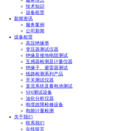
服务理念
技术知识
设备租赁
新闻资讯
服务案例
公司新闻
设备租赁
高压绝缘类
变压器测试仪器
绝缘及接地电阻测试
互感器检测及计量仪器
绝缘子、避雷器测试
线路检测系列产品
开关测试仪器
直流系统及蓄电池测试
SF6测试设备
油化分析仪器
电缆故障检修设备
电能计量检测
关于我们
联系我们
在线留言