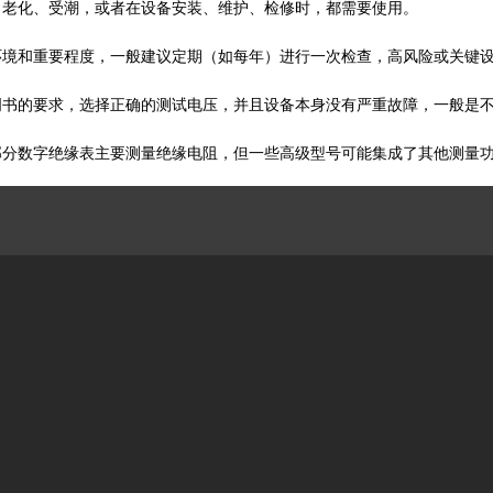
电、老化、受潮，或者在设备安装、维护、检修时，都需要使用。
用环境和重要程度，一般建议定期（如每年）进行一次检查，高风险或关键
说明书的要求，选择正确的测试电压，并且设备本身没有严重故障，一般是
大部分数字绝缘表主要测量绝缘电阻，但一些高级型号可能集成了其他测量