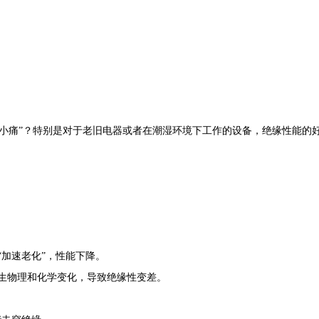
病小痛”？特别是对于老旧电器或者在潮湿环境下工作的设备，绝缘性能
加速老化”，性能下降。
生物理和化学变化，导致绝缘性变差。