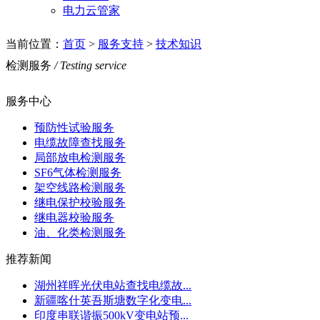
电力云管家
当前位置：
首页
>
服务支持
>
技术知识
检测服务
/ Testing service
服务中心
预防性试验服务
电缆故障查找服务
局部放电检测服务
SF6气体检测服务
架空线路检测服务
继电保护校验服务
继电器校验服务
油、化类检测服务
推荐新闻
湖州祥晖光伏电站查找电缆故...
新疆喀什英吾斯塘数字化变电...
印度串联谐振500kV变电站预...